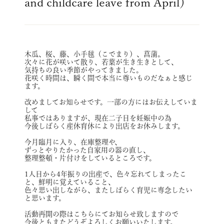
and childcare leave from April）
木瓜、桜、藤、小手毬（こでまり）、菖蒲。
次々に花が咲いて散り、若葉が生き生きとして、
気持ちの良い季節がやってきました。
花咲く時間は、瞬く間で本当に尊いものだなぁと感じ
ます。
改めましてお知らせです。一部の方にはお伝えしていま
して
私事ではありますが、現在二子目を妊娠中の為
今後しばらく産休育休により出店をお休みします。
今月臨月に入り、在庫整理や、
ずっとやりたかった自家用の器の直し、
整理整頓・片付けをしているところです。
1人目から4年振りの出産で、色々忘れてしまったこ
と、鮮明に覚えていること、
色々思い出しながら、またしばらく育児に専念したい
と思います。
活動再開の際はこちらにてお知らせ致しますので
今後ともまたどうぞよろしくお願いいたします。