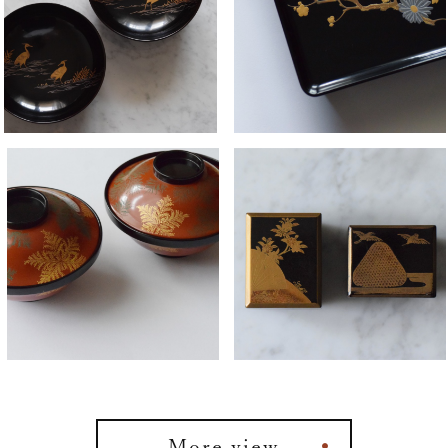
More view
⚫︎